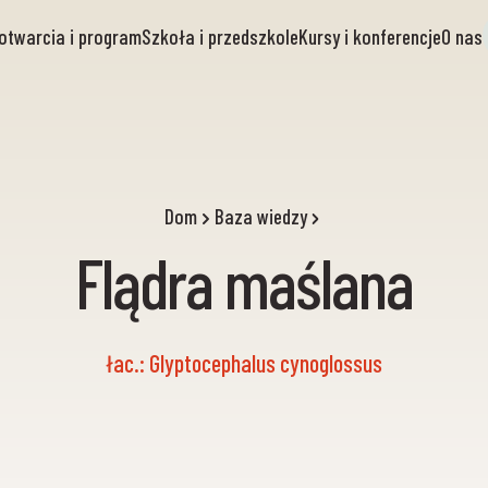
otwarcia i program
Szkoła i przedszkole
Kursy i konferencje
O nas
Dom
Baza wiedzy
Flądra maślana
łac.: Glyptocephalus cynoglossus