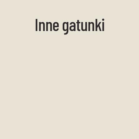
Inne gatunki
Gwiazda
grzebieniowa