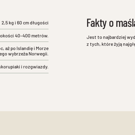
Fakty o maś
2,5 kg i 60 cm długości
bokości 40-400 metrów.
Jest to najbardziej wy
z tych, które żyją najgł
c, aż po Islandię i Morze
ego wybrzeża Norwegii.
skorupiaki i rozgwiazdy.