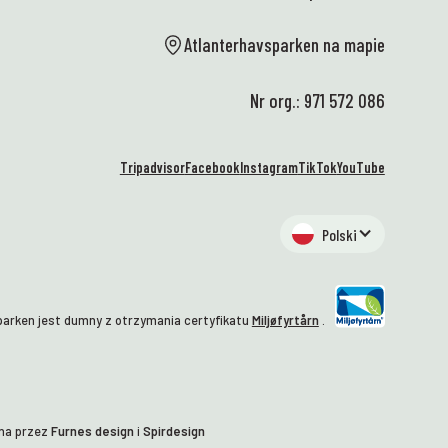
Atlanterhavsparken na mapie
Nr org.: 971 572 086
Tripadvisor
Facebook
Instagram
TikTok
YouTube
Polski
arken jest dumny z otrzymania certyfikatu
Miljøfyrtårn
.
na przez
Furnes design
i
Spirdesign