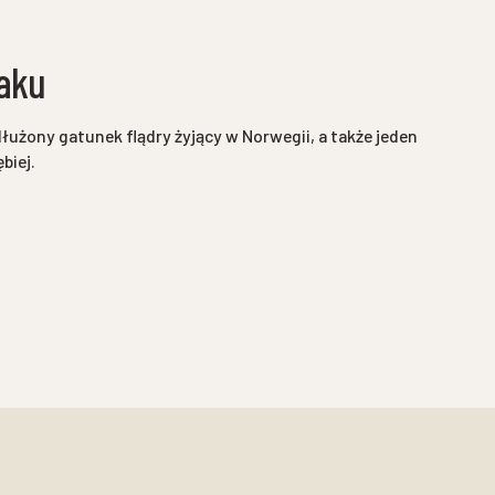
laku
dłużony gatunek flądry żyjący w Norwegii, a także jeden
ębiej.