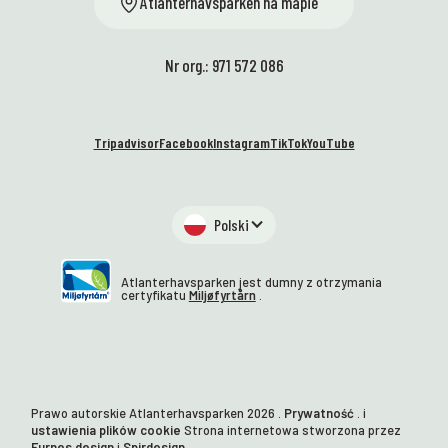
Atlanterhavsparken na mapie
Nr org.: 971 572 086
Tripadvisor
Facebook
Instagram
TikTok
YouTube
Polski
Atlanterhavsparken jest dumny z otrzymania
certyfikatu
Miljøfyrtårn
.
Prawo autorskie Atlanterhavsparken
2026
.
Prywatność
. i
ustawienia plików cookie
Strona internetowa stworzona przez
Furnes design
i
Spirdesign