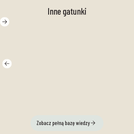
Inne gatunki
Cz
Gładzica
ki
Zobacz pełną bazę wiedzy