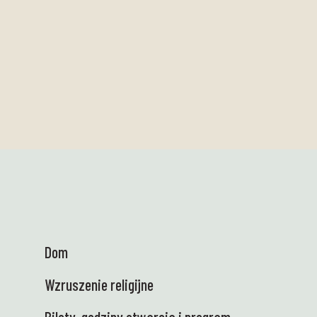
Dom
Wzruszenie religijne
Bilety, godziny otwarcia i program