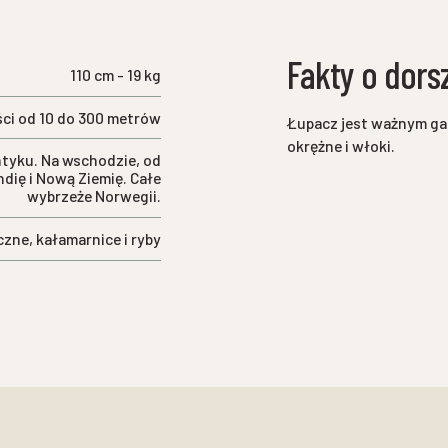
Fakty o dors
110 cm - 19 kg
ci od 10 do 300 metrów
Łupacz jest ważnym gat
okrężne i włoki.
tyku. Na wschodzie, od
ndię i Nową Ziemię. Całe
wybrzeże Norwegii.
zne, kałamarnice i ryby