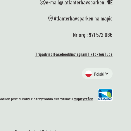
e-mail@ atlanterhavsparken .NIE
Atlanterhavsparken na mapie
Nr org.: 971 572 086
Tripadvisor
Facebook
Instagram
TikTok
YouTube
Polski
arken jest dumny z otrzymania certyfikatu
Miljøfyrtårn
.