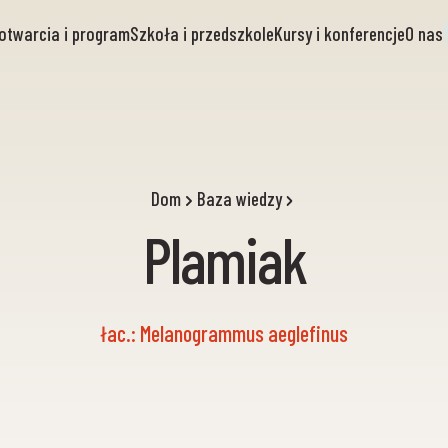
otwarcia i program
Szkoła i przedszkole
Kursy i konferencje
O nas
Dom
Baza wiedzy
Plamiak
łac.: Melanogrammus aeglefinus