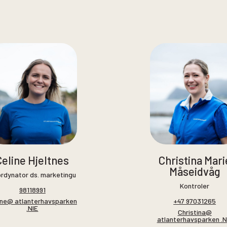
Celine Hjeltnes
Christina Mari
Måseidvåg
rdynator ds. marketingu
Kontroler
98118991
ine@ atlanterhavsparken
+47 97031265
.NIE
Christina@
atlanterhavsparken .N