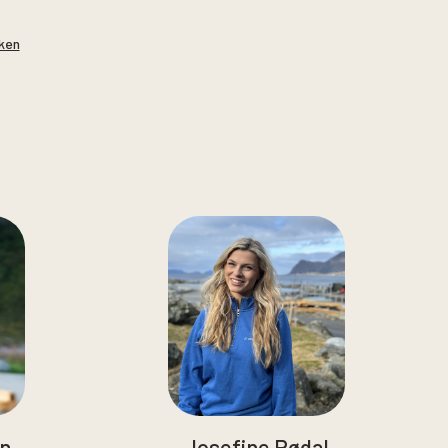
ken
n
Josefine Rødal