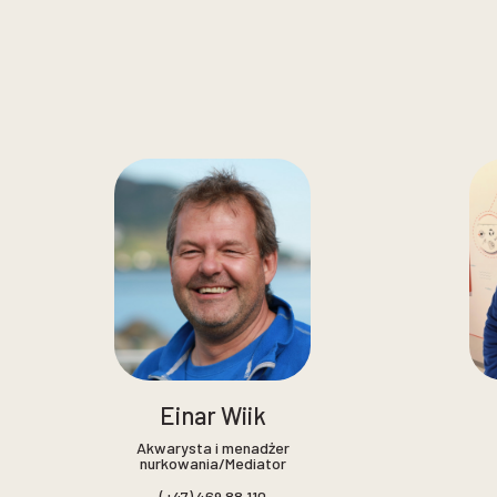
Einar Wiik
Akwarysta i menadżer
nurkowania/Mediator
(+47) 469 88 110