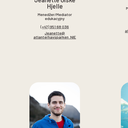
Hjelle
Menedżer/Mediator
edukacyjny
(+47) 951 68 036
a
Jeanette@
atlanterhavsparken .NIE