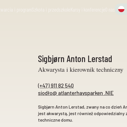
twarcia i program
Szkoła i przedszkole
Kursy i konferencje
O nas
Sigbjørn Anton Lerstad
Akwarysta i kierownik techniczny
(+47) 911 82 540
siodło@ atlanterhavsparken .NIE
Sigbjørn Anton Lerstad, zwany na co dzień A
jest akwarystą, jest również odpowiedzialny 
techniczne domu.