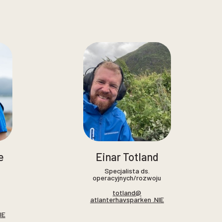
e
Einar Totland
Specjalista ds.
operacyjnych/rozwoju
totland@
atlanterhavsparken .NIE
IE