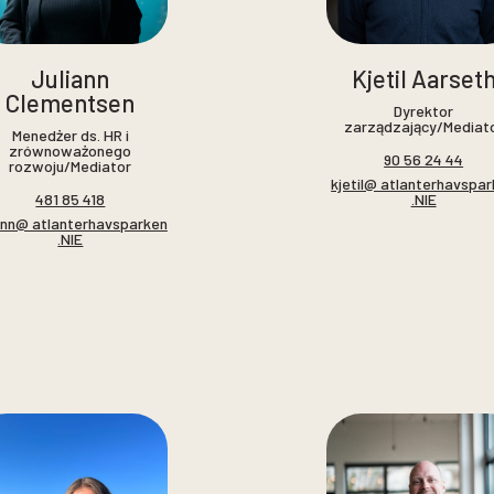
Juliann
Kjetil Aarset
Clementsen
Dyrektor
zarządzający/Mediat
Menedżer ds. HR i
zrównoważonego
90 56 24 44
rozwoju/Mediator
kjetil@ atlanterhavspa
.NIE
481 85 418
iann@ atlanterhavsparken
.NIE