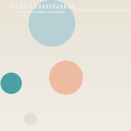
Wzruszenie religijne
Godziny o