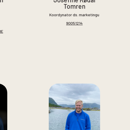
Tomren
Koordynator ds. marketingu
90051214
IE