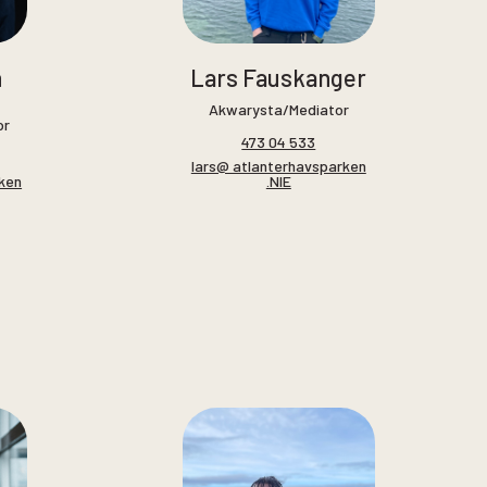
h
Lars Fauskanger
Akwarysta/Mediator
or
473 04 533
lars@ atlanterhavsparken
rken
.NIE