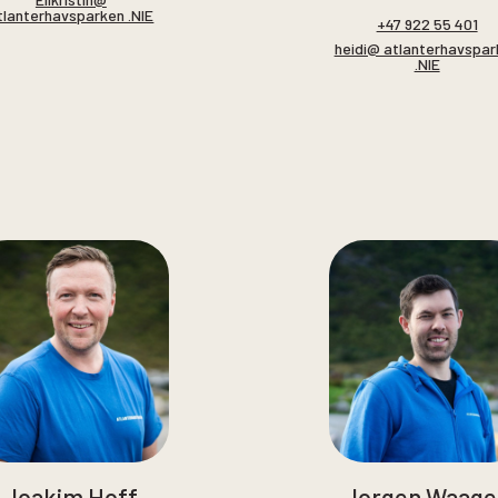
tlanterhavsparken .NIE
+47 922 55 401
heidi@ atlanterhavspar
.NIE
Joakim Hoff
Jorgen Waage