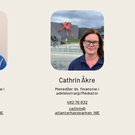
Cathrin Åkre
w i
Menedżer ds. finansów i
administracji/Mediator
482 76 832
cathrin@
IE
atlanterhavsparken .NIE