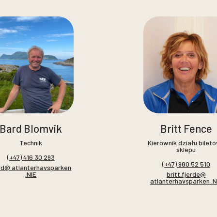
Bard Blomvik
Britt Fence
Technik
Kierownik działu biletó
sklepu
(+47) 416 30 293
(+47) 980 52 510
rd@ atlanterhavsparken
.NIE
britt.fjerde@
atlanterhavsparken .N