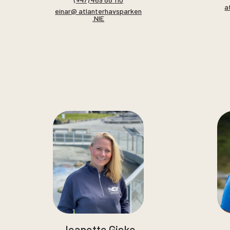
a
einar@ atlanterhavsparken
.NIE
Jeanette Giske