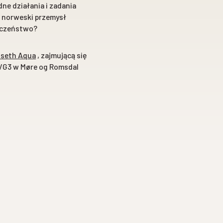
ne działania i zadania
k norweski przemysł
łeczeństwo?
seth Aqua
, zajmującą się
– VG3 w Møre og Romsdal