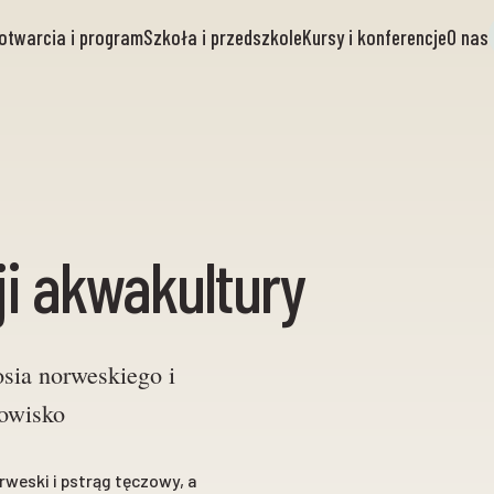
otwarcia i program
Szkoła i przedszkole
Kursy i konferencje
O nas
i akwakultury
sia norweskiego i
dowisko
rweski i pstrąg tęczowy, a