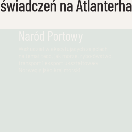
oświadczeń na Atlanterh
Naród Portowy
Weź udział w ekscytujących zajęciach
na temat tego, jak morze, rybołówstwo,
transport i eksport ukształtowały
Norwegię jako kraj morski.
Przeczytaj więcej