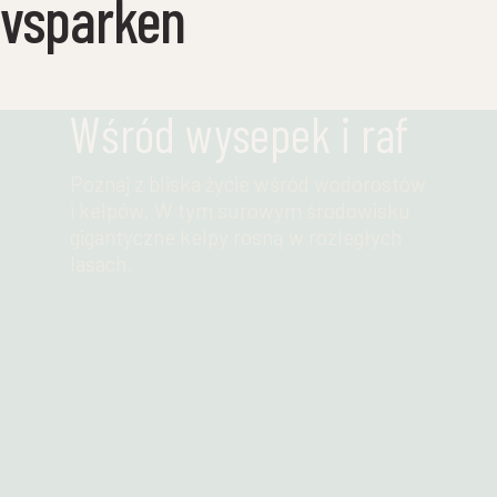
avsparken
Wśród wysepek i raf
Poznaj z bliska życie wśród wodorostów
i kelpów. W tym surowym środowisku
gigantyczne kelpy rosną w rozległych
lasach.
Przeczytaj więcej