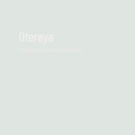
Oterøya
Poznaj lepiej nasze wydry!
Przeczytaj więcej