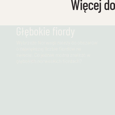
Więcej d
Głębokie fiordy
Wybrzeże Norwegii należy do obszarów
o największej liczbie fiordów na
świecie. Co jednak można znaleźć w
głębokich norweskich fiordach?
Przeczytaj więcej