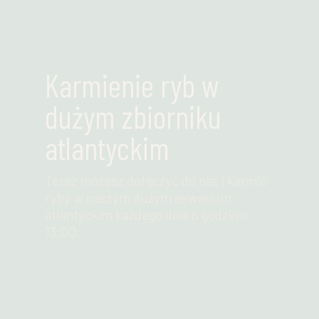
Karmienie ryb w
dużym zbiorniku
atlantyckim
Teraz możesz dołączyć do nas i karmić
ryby w naszym dużym akwarium
atlantyckim każdego dnia o godzinie
13:00.
Przeczytaj więcej