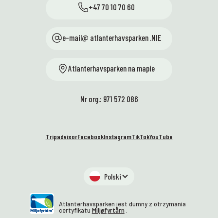
+47 70 10 70 60
e-mail@ atlanterhavsparken .NIE
Atlanterhavsparken na mapie
Nr org.: 971 572 086
Tripadvisor
Facebook
Instagram
TikTok
YouTube
Polski
Atlanterhavsparken jest dumny z otrzymania
certyfikatu
Miljøfyrtårn
.