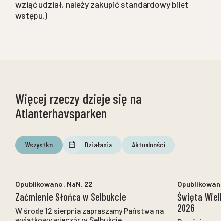
wziąć udział, należy zakupić standardowy bilet
wstępu.)
Więcej rzeczy dzieje się na
Atlanterhavsparken
Wszystko
Działania
Aktualności
NaN. 12
Do
NaN. 12
Opublikowano:
NaN. 22
Opublikowan
Zaćmienie Słońca w Selbukcie
Święta Wiel
2026
W środę 12 sierpnia zapraszamy Państwa na
wyjątkowy wieczór w Selbukcie.