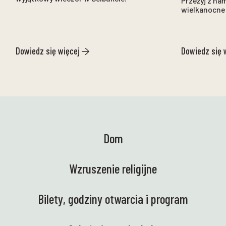
Przeżyj z na
wielkanocne
Dowiedz się więcej
Dowiedz się 
Dom
Wzruszenie religijne
Bilety, godziny otwarcia i program