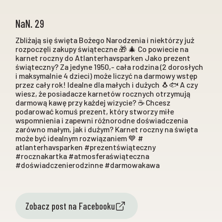
NaN. 29
Zbliżają się święta Bożego Narodzenia i niektórzy już
rozpoczęli zakupy świąteczne 🎁 🎄 Co powiecie na
karnet roczny do Atlanterhavsparken Jako prezent
świąteczny? Za jedyne 1950,- cała rodzina (2 dorosłych
i maksymalnie 4 dzieci) może liczyć na darmowy wstęp
przez cały rok! Idealne dla małych i dużych 🐧🐟 A czy
wiesz, że posiadacze karnetów rocznych otrzymują
darmową kawę przy każdej wizycie? ☕️ Chcesz
podarować komuś prezent, który stworzy miłe
wspomnienia i zapewni różnorodne doświadczenia
zarówno małym, jak i dużym? Karnet roczny na święta
może być idealnym rozwiązaniem 💙 #
atlanterhavsparken #prezentświąteczny
#rocznakartka #atmosferaświąteczna
#doświadczenierodzinne #darmowakawa
Zobacz post na Facebooku