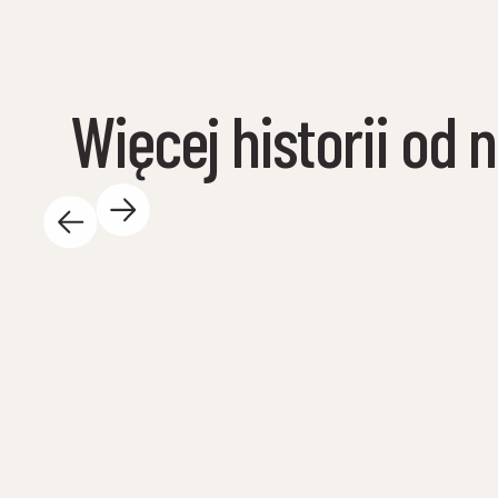
Więcej historii od 
14 maja 2025 r.
W ciągu dnia w Centrum Nauki dzieje się tak
wiele ekscytujących rzeczy – i uwielbiamy to!
Oto kilka najważniejszych wydarzeń: 🐚 Znów
wypływamy na wodę! Przed wakacjami
letnimi odbędą się w sumie 23 wiosenne
safari ze szkołami – zarówno tutaj w
Tueneset, jak i poza szkołami, odwiedzając