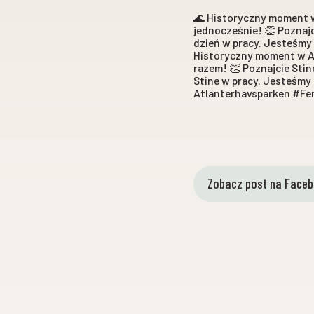
🌊 Historyczny moment w
jednocześnie! 👏 Poznajci
dzień w pracy. Jesteśmy n
Historyczny moment w At
razem! 👏 Poznajcie Stine
Stine w pracy. Jesteśmy n
Atlanterhavsparken #Fe
Zobacz post na Face