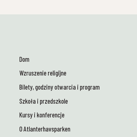
je. Uczniowie będą mogli własnoręcznie
odkrywać przyrodę i z bliska obserwować
ekosystemy morskie! Nauka w najbardziej
żywej i realistycznej odsłonie – dokładnie
tak, jak lubimy 😍 👩‍🏫 Heidi była w Ås na
spotkaniu Centrum Talentów Naukowych
wraz z przedstawicielami 13 regionalnych
centrów naukowych. W imieniu Ministerstwa
Dom
Edukacji i Badań Naukowych pracujemy nad
wzmocnieniem zainteresowania nauką wśród
Wzruszenie religijne
uczniów, którzy osiągną świetne wyniki w
nauce – we współpracy ze szkołami.
Bilety, godziny otwarcia i program
Fantastyczne warunki w Parku Nauki,
edukacyjne i tak sielskie! 🤩 🚐 Ciężarówka
Szkoła i przedszkole
Nauki jest wreszcie na miejscu – i jesteśmy
wniebowzięci! Elektryczna, pyszna i gotowa
Kursy i konferencje
do bezpiecznego transportu wiedzy i sprzętu
do szkół. Teraz z niecierpliwością czekamy
O Atlanterhavsparken
na spotkanie z uczniami, którzy są ciekawi