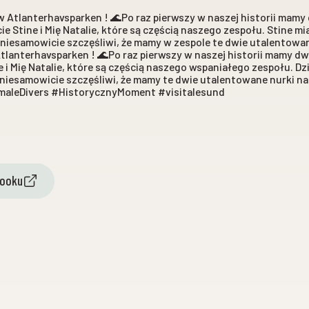
 Atlanterhavsparken ! 🌊Po raz pierwszy w naszej historii mamy 
e Stine i Mię Natalie, które są częścią naszego zespołu. Stine mi
iesamowicie szczęśliwi, że mamy w zespole te dwie utalentowane nu
lanterhavsparken ! 🌊Po raz pierwszy w naszej historii mamy dwi
 i Mię Natalie, które są częścią naszego wspaniałego zespołu. Dzi
iesamowicie szczęśliwi, że mamy te dwie utalentowane nurki na pokł
maleDivers #HistorycznyMoment #visitalesund
booku