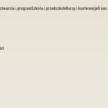
otwarcia i program
Szkoła i przedszkole
Kursy i konferencje
O nas
ści