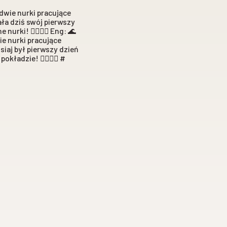
dwie nurki pracujące
ała dziś swój pierwszy
rki! 🧜‍♀️🧜‍♀️ Eng: 🌊
e nurki pracujące
siaj był pierwszy dzień
adzie! 🧜‍♀️🧜‍♀️ #