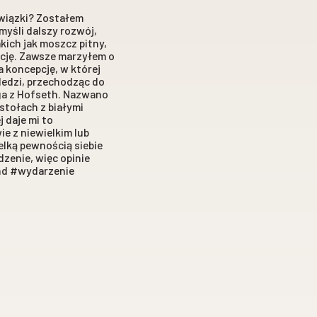
owiązki? Zostałem
myśli dalszy rozwój,
kich jak moszcz pitny,
ację. Zawsze marzyłem o
a koncepcję, w której
ledzi, przechodząc do
ąga z Hofseth. Nazwano
stołach z białymi
 daje mi to
ie z niewielkim lub
elką pewnością siebie
zenie, więc opinie
und #wydarzenie