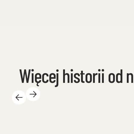
Więcej historii od 
14 maja 2025 r.
W ciągu dnia w Centrum Nauki dzieje się tak
wiele ekscytujących rzeczy – i uwielbiamy to!