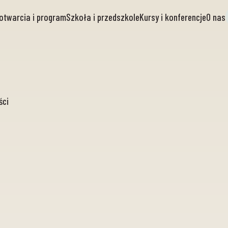
otwarcia i program
Szkoła i przedszkole
Kursy i konferencje
O nas
ści