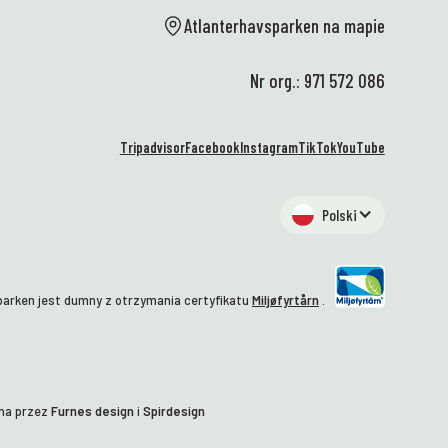
pi
Atlanterhavsparken na mapie
mi
za
Nr org.: 971 572 086
wi
dz
te
Tripadvisor
Facebook
Instagram
TikTok
YouTube
mo
Wa
na
Polski
of
tę
pr
da
arken jest dumny z otrzymania certyfikatu
Miljøfyrtårn
.
ro
Ma
zj
we
Mn
na przez
Furnes design
i
Spirdesign
dz
💙