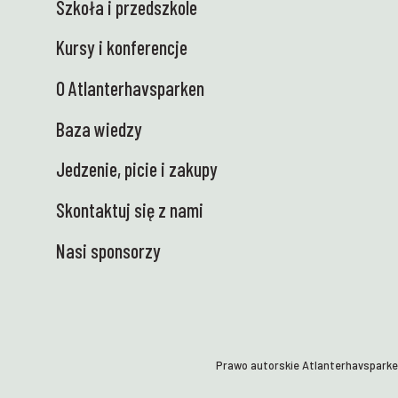
Szkoła i przedszkole
Nauki jest wreszcie na miejscu – i jesteśmy
wniebowzięci! Elektryczna, pyszna i gotowa
Kursy i konferencje
do bezpiecznego transportu wiedzy i sprzętu
do szkół. Teraz z niecierpliwością czekamy
O Atlanterhavsparken
na spotkanie z uczniami, którzy są ciekawi
świata i mają przed sobą eksperymenty – na
Baza wiedzy
kółkach! ⭐ POL: W ostatnich dniach w
Jedzenie, picie i zakupy
Centrum Nauki dzieje się tak wiele
ekscytujących rzeczy – i to uwielbiamy! Oto
Skontaktuj się z nami
kilka najważniejszych wydarzeń: 🐚
Wróciliśmy do strefy pływów! Przed
Nasi sponsorzy
wakacjami letnimi odbędą się w sumie 23
safari wzdłuż wybrzeża z udziałem szkół –
zarówno tutaj w Tueneset, jak i podczas
wizyt w szkołach w całym regionie.
Uczniowie będą mogli własnoręcznie
odkrywać przyrodę i z bliska obserwować
Prawo autorskie Atlanterhavspark
ekosystemy morskie. Nauka w najbardziej