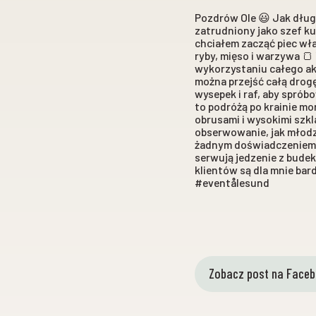
Pozdrów Ole 😃 Jak długo
zatrudniony jako szef ku
chciałem zacząć piec wła
ryby, mięso i warzywa 
wykorzystaniu całego akw
można przejść całą drogę
wysepek i raf, aby spró
to podróżą po krainie mo
obrusami i wysokimi szkl
obserwowanie, jak młodzi
żadnym doświadczeniem ku
serwują jedzenie z bude
klientów są dla mnie b
#eventålesund
Zobacz post na Face