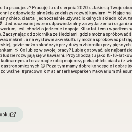
 tu pracujesz? Pracuję tu od sierpnia 2020 r. Jakie są Twoje ob
chni z odpowiedzialnością za dalszy rozwój kawiarni 🍴 Mając na 
sny chleb, ciasta i jednocześnie używać lokalnych składników, ta
🥬 Jednocześnie jestem odpowiedzialny za wydarzenia i organiz
arium, jeśli chodzi o jedzenie i napoje. Kilka lat temu wpadłem n
. Zaczynając od zbiornika ze śledziami, gdzie można spróbować ś
bować makreli, a na wystawie akwakultury można spróbować pstr
rskiej, gdzie można skończyć przy dużym zbiorniku przy pięknych 
ankami 🥂 Co lubisz w swojej pracy? Lubię gotować, ale najbardziej
 ludzie rozwijają się w kawiarni. Przychodzą tu jako 15-16-latkow
linarnym, a teraz nagle robią majonez, pieką chleb, ciasta i z wi
k gastronomicznych 😊 Poza tym mamy dobre koncepcje i dobre jed
ardzo ważne. #pracownik # atlanterhavsparken #akwarium #åles
booku