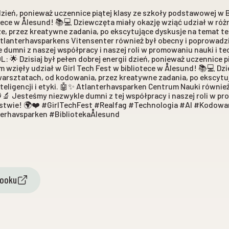
 dzień, ponieważ uczennice piątej klasy ze szkoły podstawowej w 
otece w Ålesund! 📚💻 Dziewczęta miały okazję wziąć udział w ró
, przez kreatywne zadania, po ekscytujące dyskusje na temat te
✨ Atlanterhavsparkens Vitensenter również był obecny i poprowadz
dumni z naszej współpracy i naszej roli w promowaniu nauki i te
: 🌟 Dzisiaj był pełen dobrej energii dzień, ponieważ uczennice pi
wzięły udział w Girl Tech Fest w bibliotece w Ålesund! 📚💻 Dz
warsztatach, od kodowania, przez kreatywne zadania, po ekscytu
nteligencji i etyki. 🤖✨ Atlanterhavsparken Centrum Nauki równie
🔬 Jesteśmy niezwykle dumni z tej współpracy i naszej roli w p
ństwie! 🌍❤️ #GirlTechFest #Realfag #Technologia #AI #Kodow
terhavsparken #BibliotekaÅlesund
booku