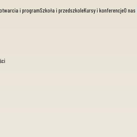
otwarcia i program
Szkoła i przedszkole
Kursy i konferencje
O nas
ści