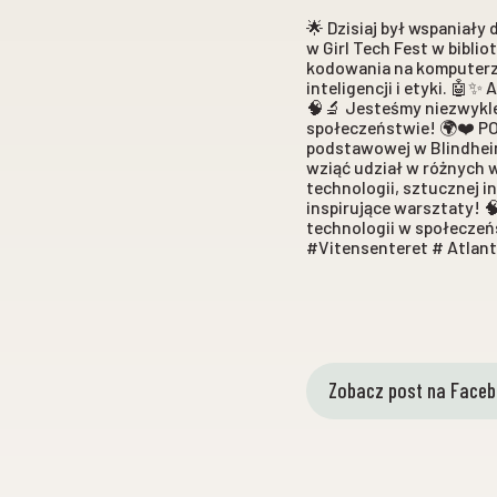
🌟 Dzisiaj był wspaniały
w Girl Tech Fest w bibli
kodowania na komputerze
inteligencji i etyki. 🤖
🧠🔬 Jesteśmy niezwykle 
społeczeństwie! 🌍❤️ POL
podstawowej w Blindheim 
wziąć udział w różnych 
technologii, sztucznej i
inspirujące warsztaty! 
technologii w społecze
#Vitensenteret # Atlan
Zobacz post na Face