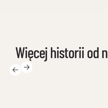
Więcej historii od 
14 maja 2025 r.
W ciągu dnia w Centrum Nauki dzieje się tak
wiele ekscytujących rzeczy – i uwielbiamy to!
Oto kilka najważniejszych wydarzeń: 🐚 Znów