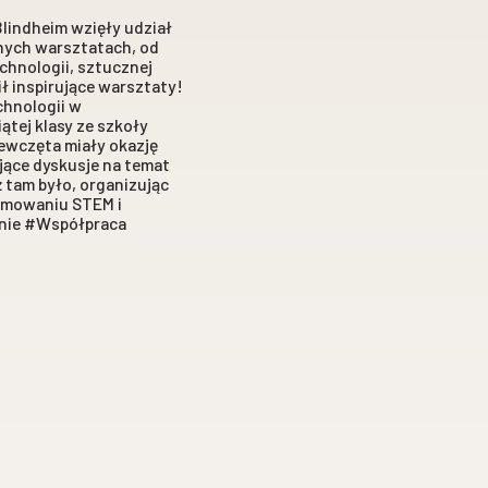
Blindheim wzięły udział
żnych warsztatach, od
chnologii, sztucznej
ił inspirujące warsztaty!
chnologii w
ątej klasy ze szkoły
iewczęta miały okazję
jące dyskusje na temat
ż tam było, organizując
romowaniu STEM i
anie #Współpraca