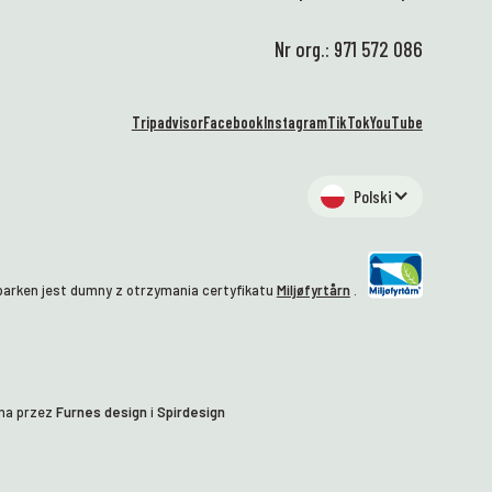
mi
za
Nr org.: 971 572 086
wi
dz
te
Tripadvisor
Facebook
Instagram
TikTok
YouTube
mo
Wa
na
Polski
of
tę
pr
da
arken jest dumny z otrzymania certyfikatu
Miljøfyrtårn
.
ro
Ma
zj
we
Mn
na przez
Furnes design
i
Spirdesign
dz
💙
za