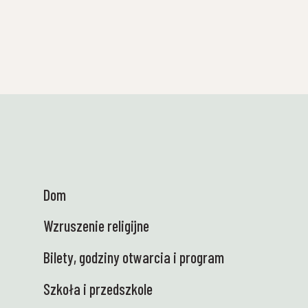
wypływamy na wodę! Przed wakacjami
letnimi odbędą się w sumie 23 wiosenne
safari ze szkołami – zarówno tutaj w
Tueneset, jak i poza szkołami, odwiedzając
je. Uczniowie będą mogli własnoręcznie
odkrywać przyrodę i z bliska obserwować
ekosystemy morskie! Nauka w najbardziej
żywej i realistycznej odsłonie – dokładnie
tak, jak lubimy 😍 👩‍🏫 Heidi była w Ås na
spotkaniu Centrum Talentów Naukowych
wraz z przedstawicielami 13 regionalnych
centrów naukowych. W imieniu Ministerstwa
Dom
Edukacji i Badań Naukowych pracujemy nad
wzmocnieniem zainteresowania nauką wśród
Wzruszenie religijne
uczniów, którzy osiągną świetne wyniki w
nauce – we współpracy ze szkołami.
Bilety, godziny otwarcia i program
Fantastyczne warunki w Parku Nauki,
edukacyjne i tak sielskie! 🤩 🚐 Ciężarówka
Szkoła i przedszkole
Nauki jest wreszcie na miejscu – i jesteśmy