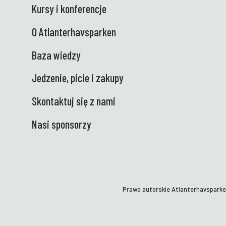
wniebowzięci! Elektryczna, pyszna i gotowa
Kursy i konferencje
do bezpiecznego transportu wiedzy i sprzętu
do szkół. Teraz z niecierpliwością czekamy
O Atlanterhavsparken
na spotkanie z uczniami, którzy są ciekawi
świata i mają przed sobą eksperymenty – na
Baza wiedzy
kółkach! ⭐ POL: W ostatnich dniach w
Jedzenie, picie i zakupy
Centrum Nauki dzieje się tak wiele
ekscytujących rzeczy – i to uwielbiamy! Oto
Skontaktuj się z nami
kilka najważniejszych wydarzeń: 🐚
Wróciliśmy do strefy pływów! Przed
Nasi sponsorzy
wakacjami letnimi odbędą się w sumie 23
safari wzdłuż wybrzeża z udziałem szkół –
zarówno tutaj w Tueneset, jak i podczas
wizyt w szkołach w całym regionie.
Uczniowie będą mogli własnoręcznie
odkrywać przyrodę i z bliska obserwować
Prawo autorskie Atlanterhavspark
ekosystemy morskie. Nauka w najbardziej
praktycznym i żywym wydaniu – dokładnie
tak, jak lubimy! 😍 👩‍🏫 Heidi odwiedziła Ås